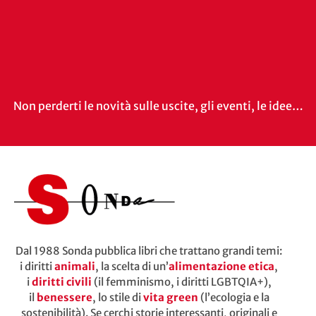
Non perderti le novità sulle uscite, gli eventi, le idee…
Dal 1988 Sonda pubblica libri che trattano grandi temi:
i diritti
animali
, la scelta di un’
alimentazione etica
,
i
diritti civili
(il femminismo, i diritti LGBTQIA+),
il
benessere
, lo stile di
vita green
(l’ecologia e la
sostenibilità). Se cerchi storie interessanti, originali e