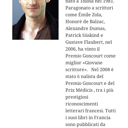
nato a Tolosa nel 1981.
Paragonato a scrittori
come Émile Zola,
Honoré de Balzac,
Alexandre Dumas,
Patrick Süskind e
Gustave Flaubert, nel
2006, ha vinto il
Premio Goncourt come
miglior «Giovane
scrittore». Nel 2008 è
stato ﬁ nalista del
Premio Goncourt e del
Prix Médicis , tra i più
prestigiosi
riconoscimenti
letterari francesi. Tutti
i suoi libri in Francia
sono pubblicati da