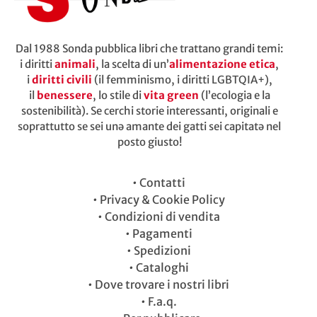
Dal 1988 Sonda pubblica libri che trattano grandi temi:
i diritti
animali
, la scelta di un’
alimentazione etica
,
i
diritti civili
(il femminismo, i diritti LGBTQIA+),
il
benessere
, lo stile di
vita green
(l’ecologia e la
sostenibilità). Se cerchi storie interessanti, originali e
soprattutto se sei unə amante dei gatti sei capitatə nel
posto giusto!
•
Contatti
•
Privacy & Cookie Policy
•
Condizioni di vendita
•
Pagamenti
•
Spedizioni
•
Cataloghi
•
Dove trovare i nostri libri
•
F.a.q.