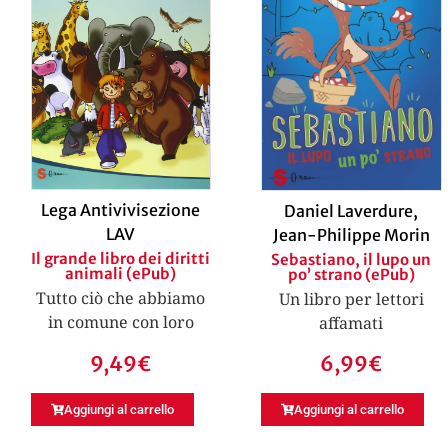
Lega Antivivisezione
Daniel Laverdure
,
LAV
Jean-Philippe Morin
Il grande libro dei diritti
Sebastiano, il lupo un
animali (ePub)
po’ strano (ePub)
Tutto ciò che abbiamo
Un libro per lettori
in comune con loro
affamati
9,49
€
6,99
€
Aggiungi al carrello
Aggiungi al carrello