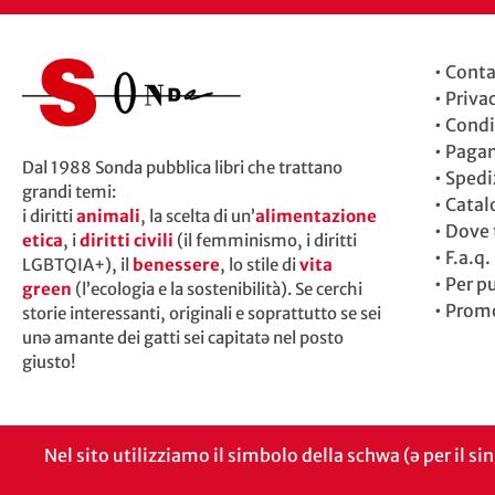
•
Conta
•
Priva
•
Condi
•
Paga
Dal 1988 Sonda pubblica libri che trattano
•
Spedi
grandi temi:
•
Catal
i diritti
animali
, la scelta di un’
alimentazione
•
Dove t
etica
, i
diritti civili
(il femminismo, i diritti
•
F.a.q.
LGBTQIA+), il
benessere
, lo stile di
vita
•
Per p
green
(l’ecologia e la sostenibilità). Se cerchi
•
Promo
storie interessanti, originali e soprattutto se sei
unə amante dei gatti sei capitatə nel posto
giusto!
Nel sito utilizziamo il simbolo della schwa (ə per il si