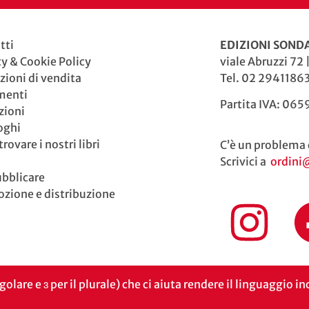
tti
EDIZIONI SONDA
cy & Cookie Policy
viale Abruzzi 72 
zioni di vendita
Tel. 02 29411863
menti
Partita IVA: 06
zioni
oghi
rovare i nostri libri
C’è un problema 
Scrivici a
ordini
ubblicare
zione e distribuzione
ngolare e ɜ per il plurale) che ci aiuta rendere il linguaggio 