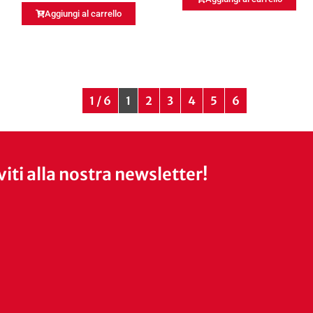
Aggiungi al carrello
1 / 6
1
2
3
4
5
6
iviti alla nostra newsletter!