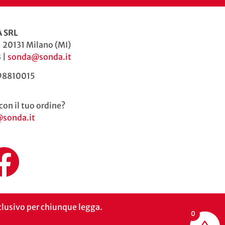
 SRL
| 20131 Milano (MI)
 |
sonda@sonda.it
598810015
con il tuo ordine?
@sonda.it
inclusivo per chiunque legga.
0