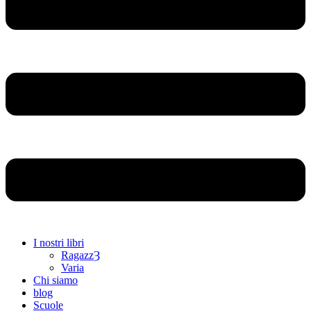
I nostri libri
RagazzȜ
Varia
Chi siamo
blog
Scuole