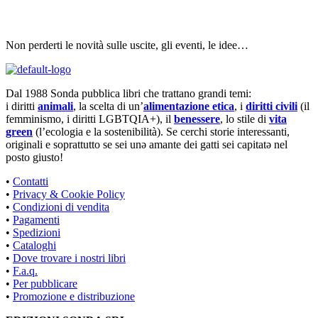
Non perderti le novità sulle uscite, gli eventi, le idee…
Dal 1988 Sonda pubblica libri che trattano grandi temi:
i diritti
animali
, la scelta di un’
alimentazione etica
, i
diritti civili
(il
femminismo, i diritti LGBTQIA+), il
benessere
, lo stile di
vita
green
(l’ecologia e la sostenibilità). Se cerchi storie interessanti,
originali e soprattutto se sei unə amante dei gatti sei capitatə nel
posto giusto!
•
Contatti
•
Privacy & Cookie Policy
•
Condizioni di vendita
•
Pagamenti
•
Spedizioni
•
Cataloghi
•
Dove trovare i nostri libri
•
F.a.q.
•
Per pubblicare
•
Promozione e distribuzione