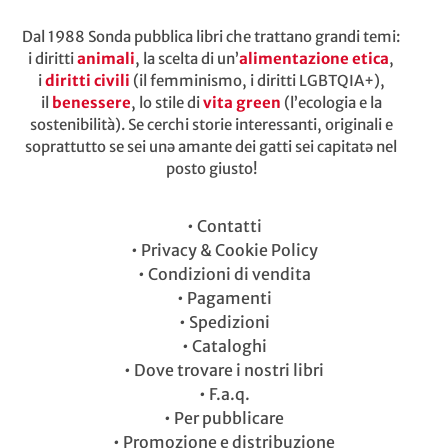
Dal 1988 Sonda pubblica libri che trattano grandi temi:
i diritti
animali
, la scelta di un’
alimentazione etica
,
i
diritti civili
(il femminismo, i diritti LGBTQIA+),
il
benessere
, lo stile di
vita green
(l’ecologia e la
sostenibilità). Se cerchi storie interessanti, originali e
soprattutto se sei unə amante dei gatti sei capitatə nel
posto giusto!
•
Contatti
•
Privacy & Cookie Policy
•
Condizioni di vendita
•
Pagamenti
•
Spedizioni
•
Cataloghi
•
Dove trovare i nostri libri
•
F.a.q.
•
Per pubblicare
•
Promozione e distribuzione