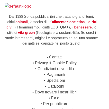
Dal 1988 Sonda pubblica libri che trattano grandi temi:
i diritti
animali
, la scelta di un’
alimentazione etica
, i
diritti
civili
(il femminismo, i diritti LGBTQIA+), il
benessere
, lo
stile di
vita green
(l’ecologia e la sostenibilità). Se cerchi
storie interessanti, originali e soprattutto se sei unə amante
dei gatti sei capitatə nel posto giusto!
•
Contatti
•
Privacy & Cookie Policy
•
Condizioni di vendita
•
Pagamenti
•
Spedizioni
•
Cataloghi
•
Dove trovare i nostri libri
•
F.a.q.
•
Per pubblicare