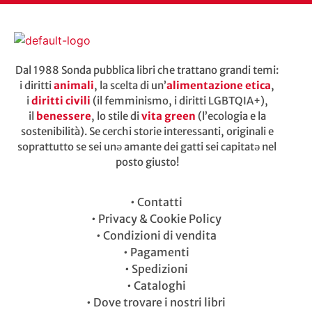
Dal 1988 Sonda pubblica libri che trattano grandi temi:
i diritti
animali
, la scelta di un’
alimentazione etica
,
i
diritti civili
(il femminismo, i diritti LGBTQIA+),
il
benessere
, lo stile di
vita green
(l’ecologia e la
sostenibilità). Se cerchi storie interessanti, originali e
soprattutto se sei unə amante dei gatti sei capitatə nel
posto giusto!
•
Contatti
•
Privacy & Cookie Policy
•
Condizioni di vendita
•
Pagamenti
•
Spedizioni
•
Cataloghi
•
Dove trovare i nostri libri