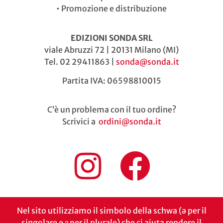
•
Promozione e distribuzione
EDIZIONI SONDA SRL
viale Abruzzi 72 | 20131 Milano (MI)
Tel. 02 29411863 |
sonda@sonda.it
Partita IVA: 06598810015
C’è un problema con il tuo ordine?
Scrivici a
ordini@sonda.it
Nel sito utilizziamo il simbolo della schwa (ə per il
singolare e ɜ per il plurale) che ci aiuta rendere il