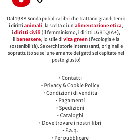
Dal 1988 Sonda pubblica libri che trattano grandi temi:
i diritti
animali
, la scelta di un’
alimentazione etica
,
i
diritti civili
(il femminismo, i diritti LGBTQIA+),
il
benessere
, lo stile di
vita green
(l’ecologia e la
sostenibilità). Se cerchi storie interessanti, originali e
soprattutto se sei unə amante dei gatti sei capitatə nel
posto giusto!
•
Contatti
•
Privacy & Cookie Policy
•
Condizioni di vendita
•
Pagamenti
•
Spedizioni
•
Cataloghi
•
Dove trovare i nostri libri
•
F.a.q.
•
Per pubblicare