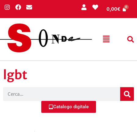
0,00
€
lgbt
Catalogo digitale