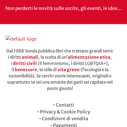
Non perderti le novità sulle uscite, gli eventi, le idee…
Dal 1988 Sonda pubblica libri che trattano grandi temi:
i diritti
animali
, la scelta di un’
alimentazione etica
,
i
diritti civili
(il femminismo, i diritti LGBTQIA+),
il
benessere
, lo stile di
vita green
(l’ecologia e la
sostenibilità). Se cerchi storie interessanti, originali e
soprattutto se sei unə amante dei gatti sei capitatə nel
posto giusto!
•
Contatti
•
Privacy & Cookie Policy
•
Condizioni di vendita
•
Pagamenti