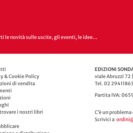
i le novità sulle uscite, gli eventi, le idee…
tti
EDIZIONI SONDA
cy & Cookie Policy
viale Abruzzi 72 
zioni di vendita
Tel. 02 29411863
menti
Partita IVA: 06
zioni
oghi
rovare i nostri libri
C’è un problema 
Scrivici a
ordini
ubblicare