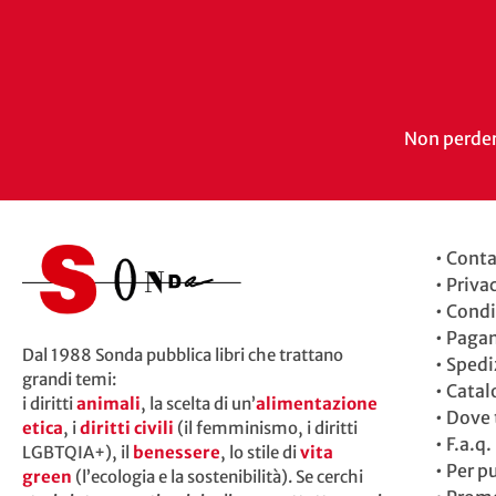
Non perdert
•
Conta
•
Priva
•
Condi
•
Paga
Dal 1988 Sonda pubblica libri che trattano
•
Spedi
grandi temi:
•
Catal
i diritti
animali
, la scelta di un’
alimentazione
•
Dove t
etica
, i
diritti civili
(il femminismo, i diritti
•
F.a.q.
LGBTQIA+), il
benessere
, lo stile di
vita
•
Per p
green
(l’ecologia e la sostenibilità). Se cerchi