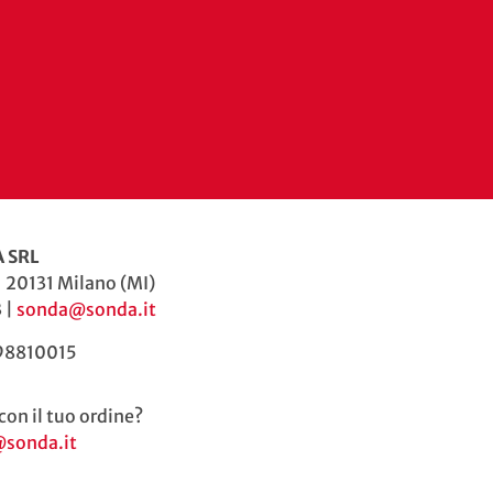
 SRL
| 20131 Milano (MI)
 |
sonda@sonda.it
598810015
con il tuo ordine?
@sonda.it