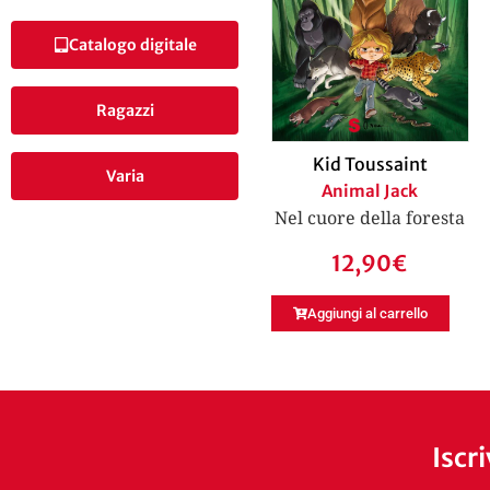
Catalogo digitale
Ragazzi
Kid Toussaint
Varia
Animal Jack
Nel cuore della foresta
12,90
€
Aggiungi al carrello
Iscr