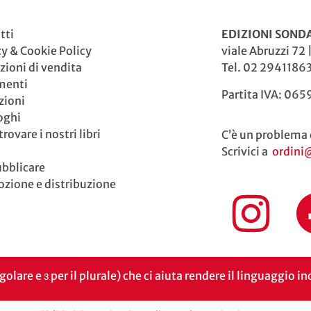
tti
EDIZIONI SONDA
cy & Cookie Policy
viale Abruzzi 72 
zioni di vendita
Tel. 02 29411863
menti
Partita IVA: 06
zioni
oghi
rovare i nostri libri
C’è un problema 
Scrivici a
ordini
ubblicare
zione e distribuzione
ngolare e ɜ per il plurale) che ci aiuta rendere il linguaggio 