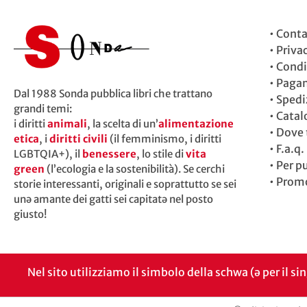
•
Conta
•
Priva
•
Condi
•
Paga
Dal 1988 Sonda pubblica libri che trattano
•
Spedi
grandi temi:
•
Catal
i diritti
animali
, la scelta di un’
alimentazione
•
Dove t
etica
, i
diritti civili
(il femminismo, i diritti
•
F.a.q.
LGBTQIA+), il
benessere
, lo stile di
vita
•
Per p
green
(l’ecologia e la sostenibilità). Se cerchi
•
Promo
storie interessanti, originali e soprattutto se sei
unə amante dei gatti sei capitatə nel posto
giusto!
Nel sito utilizziamo il simbolo della schwa (ə per il si