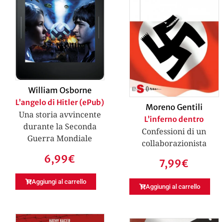
William Osborne
L’angelo di Hitler (ePub)
Moreno Gentili
Una storia avvincente
L’inferno dentro
durante la Seconda
Confessioni di un
Guerra Mondiale
collaborazionista
6,99
€
7,99
€
Aggiungi al carrello
Aggiungi al carrello