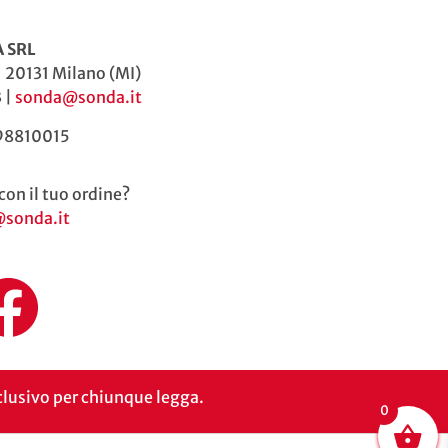
 SRL
| 20131 Milano (MI)
 |
sonda@sonda.it
598810015
con il tuo ordine?
@sonda.it
inclusivo per chiunque legga.
0