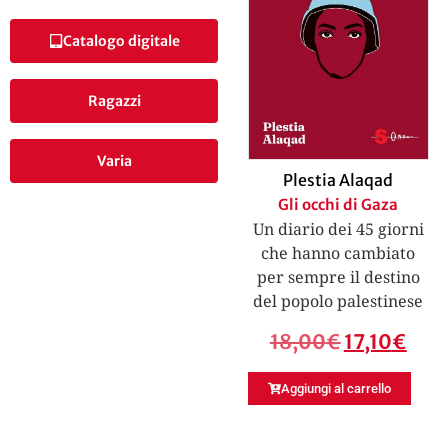
Catalogo digitale
Ragazzi
Varia
Plestia Alaqad
Gli occhi di Gaza
Un diario dei 45 giorni
che hanno cambiato
per sempre il destino
del popolo palestinese
18,00
€
17,10
€
Aggiungi al carrello