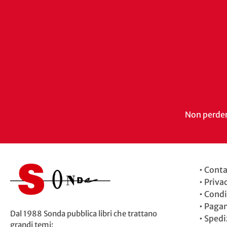
Non perdert
•
Conta
•
Priva
•
Condi
•
Paga
Dal 1988 Sonda pubblica libri che trattano
•
Spedi
grandi temi: