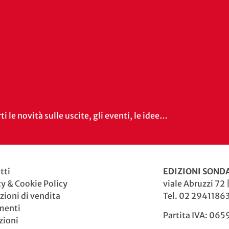
i le novità sulle uscite, gli eventi, le idee…
tti
EDIZIONI SONDA
cy & Cookie Policy
viale Abruzzi 72 
zioni di vendita
Tel. 02 29411863
menti
Partita IVA: 06
zioni