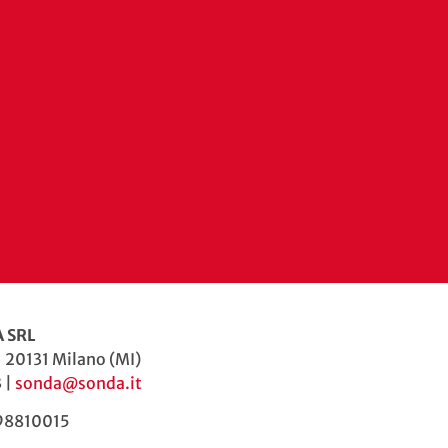
 SRL
| 20131 Milano (MI)
 |
sonda@sonda.it
598810015