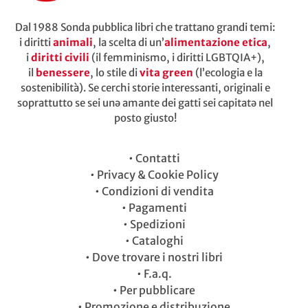
Dal 1988 Sonda pubblica libri che trattano grandi temi:
i diritti
animali
, la scelta di un’
alimentazione etica
,
i
diritti civili
(il femminismo, i diritti LGBTQIA+),
il
benessere
, lo stile di
vita green
(l’ecologia e la
sostenibilità). Se cerchi storie interessanti, originali e
soprattutto se sei unə amante dei gatti sei capitatə nel
posto giusto!
•
Contatti
•
Privacy & Cookie Policy
•
Condizioni di vendita
•
Pagamenti
•
Spedizioni
•
Cataloghi
•
Dove trovare i nostri libri
•
F.a.q.
•
Per pubblicare
•
Promozione e distribuzione