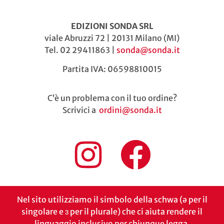
EDIZIONI SONDA SRL
viale Abruzzi 72 | 20131 Milano (MI)
Tel. 02 29411863 |
sonda@sonda.it
Partita IVA: 06598810015
C’è un problema con il tuo ordine?
Scrivici a
ordini@sonda.it
Nel sito utilizziamo il simbolo della schwa (ə per il
singolare e ɜ per il plurale) che ci aiuta rendere il
linguaggio inclusivo per chiunque legga.