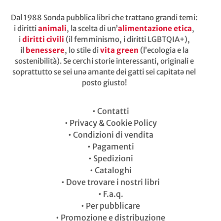
Dal 1988 Sonda pubblica libri che trattano grandi temi:
i diritti
animali
, la scelta di un’
alimentazione etica
,
i
diritti civili
(il femminismo, i diritti LGBTQIA+),
il
benessere
, lo stile di
vita green
(l’ecologia e la
sostenibilità). Se cerchi storie interessanti, originali e
soprattutto se sei unə amante dei gatti sei capitatə nel
posto giusto!
•
Contatti
•
Privacy & Cookie Policy
•
Condizioni di vendita
•
Pagamenti
•
Spedizioni
•
Cataloghi
•
Dove trovare i nostri libri
•
F.a.q.
•
Per pubblicare
•
Promozione e distribuzione