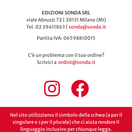
EDIZIONI SONDA SRL
viale Abruzzi 72 | 20131 Milano (MI)
Tel. 02 29411863 |
sonda@sonda.it
Partita IVA: 06598810015
C’è un problema con il tuo ordine?
Scrivici a
ordini@sonda.it
Nel sito utilizziamo il simbolo della schwa (ə per il
singolare e ɜ per il plurale) che ci aiuta rendere il
linguaggio inclusivo per chiunque legga.