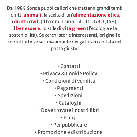
Dal 1988 Sonda pubblica libri che trattano grandi temi:
i diritti
animali
, la scelta di un’
alimentazione etica
,
i
diritti civili
(il femminismo, i diritti LGBTQIA+),
il
benessere
, lo stile di
vita green
(l’ecologia e la
sostenibilità). Se cerchi storie interessanti, originali e
soprattutto se sei unə amante dei gatti sei capitatə nel
posto giusto!
•
Contatti
•
Privacy & Cookie Policy
•
Condizioni di vendita
•
Pagamenti
•
Spedizioni
•
Cataloghi
•
Dove trovare i nostri libri
•
F.a.q.
•
Per pubblicare
•
Promozione e distribuzione