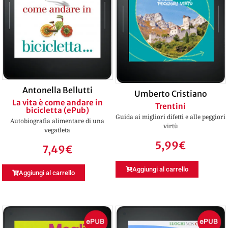
Antonella Bellutti
Umberto Cristiano
La vita è come andare in
Trentini
bicicletta (ePub)
Guida ai migliori difetti e alle peggiori
Autobiografia alimentare di una
virtù
vegatleta
5,99
€
7,49
€
Aggiungi al carrello
Aggiungi al carrello