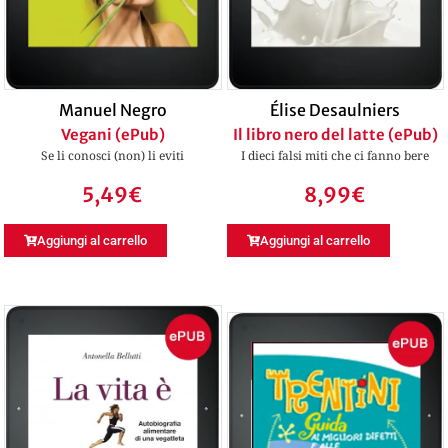
Manuel Negro
Élise Desaulniers
Vegani (ePub)
Il libro nero del latte (ePub)
Se li conosci (non) li eviti
I dieci falsi miti che ci fanno bere
5,49
€
8,99
€
Aggiungi al carrello
Aggiungi al carrello