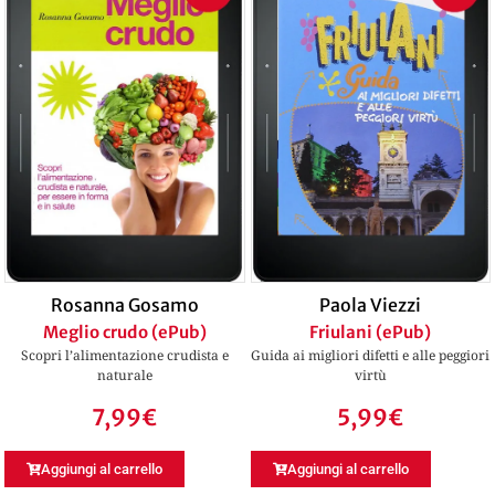
Rosanna Gosamo
Paola Viezzi
Meglio crudo (ePub)
Friulani (ePub)
Scopri l’alimentazione crudista e
Guida ai migliori difetti e alle peggiori
naturale
virtù
7,99
€
5,99
€
Aggiungi al carrello
Aggiungi al carrello