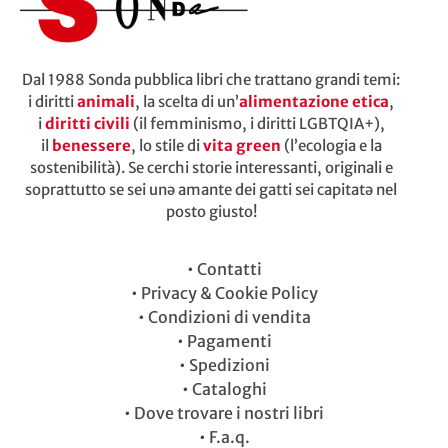
Dal 1988 Sonda pubblica libri che trattano grandi temi:
i diritti
animali
, la scelta di un’
alimentazione etica
,
i
diritti civili
(il femminismo, i diritti LGBTQIA+),
il
benessere
, lo stile di
vita green
(l’ecologia e la
sostenibilità). Se cerchi storie interessanti, originali e
soprattutto se sei unə amante dei gatti sei capitatə nel
posto giusto!
•
Contatti
•
Privacy & Cookie Policy
•
Condizioni di vendita
•
Pagamenti
•
Spedizioni
•
Cataloghi
•
Dove trovare i nostri libri
•
F.a.q.