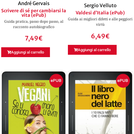
André Gervais
Sergio Velluto
Scrivere di sé per cambiarsi la
Valdesi d’Italia (ePub)
vita (ePub)
Guida ai migliori difetti e alle peggiori
Guida pratica, passo dopo passo, al
virtù
racconto autobiografico
6,49
€
7,49
€
Aggiungi al carrello
Aggiungi al carrello