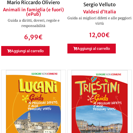
Mario Riccardo Oliviero
Sergio Velluto
Animali in famiglia (e fuori)
Valdesi d’Italia
(ePub)
Guida ai migliori difetti e alle peggiori
Guida a diritti, doveri, regole e
virtù
responsabilità
12,00
€
6,99
€
Aggiungi al carrello
Aggiungi al carrello