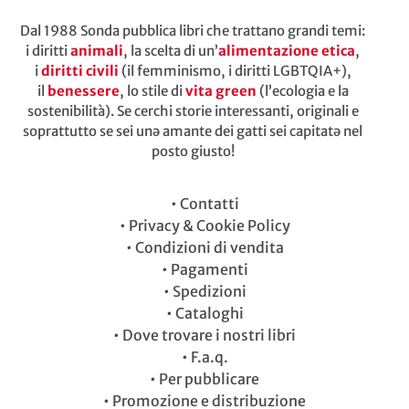
Dal 1988 Sonda pubblica libri che trattano grandi temi:
i diritti
animali
, la scelta di un’
alimentazione etica
,
i
diritti civili
(il femminismo, i diritti LGBTQIA+),
il
benessere
, lo stile di
vita green
(l’ecologia e la
sostenibilità). Se cerchi storie interessanti, originali e
soprattutto se sei unə amante dei gatti sei capitatə nel
posto giusto!
•
Contatti
•
Privacy & Cookie Policy
•
Condizioni di vendita
•
Pagamenti
•
Spedizioni
•
Cataloghi
•
Dove trovare i nostri libri
•
F.a.q.
•
Per pubblicare
•
Promozione e distribuzione