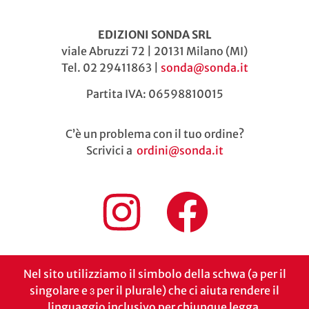
EDIZIONI SONDA SRL
viale Abruzzi 72 | 20131 Milano (MI)
Tel. 02 29411863 |
sonda@sonda.it
Partita IVA: 06598810015
C’è un problema con il tuo ordine?
Scrivici a
ordini@sonda.it
Nel sito utilizziamo il simbolo della schwa (ə per il
singolare e ɜ per il plurale) che ci aiuta rendere il
linguaggio inclusivo per chiunque legga.