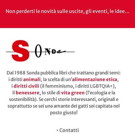
Non perderti le novità sulle uscite, gli eventi, le idee…
Dal 1988 Sonda pubblica libri che trattano grandi temi:
i diritti
animali
, la scelta di un’
alimentazione etica
,
i
diritti civili
(il femminismo, i diritti LGBTQIA+),
il
benessere
, lo stile di
vita green
(l’ecologia e la
sostenibilità). Se cerchi storie interessanti, originali e
soprattutto se sei unə amante dei gatti sei capitatə nel
posto giusto!
•
Contatti