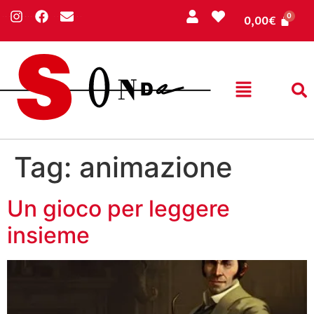
0,00
€
Tag:
animazione
Un gioco per leggere
insieme