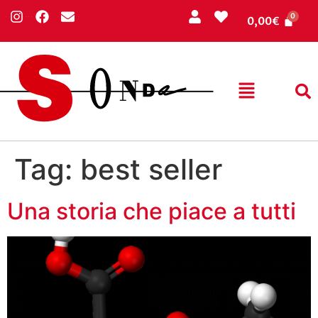
0,00
€
Tag:
best seller
Una storia che piace a tutti