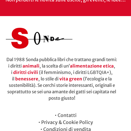
Dal 1988 Sonda pubblica libri che trattano grandi temi:
i diritti
animali
, la scelta di un’
alimentazione etica
,
i
diritti civili
(il femminismo, i diritti LGBTQIA+),
il
benessere
, lo stile di
vita green
(l’ecologia e la
sostenibilità). Se cerchi storie interessanti, originali e
soprattutto se sei unə amante dei gatti sei capitatə nel
posto giusto!
•
Contatti
•
Privacy & Cookie Policy
•
Condizioni di vendita