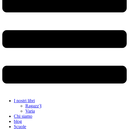
I nostri libri
RagazzȜ
Varia
Chi siamo
blog
Scuole