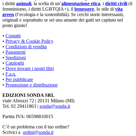
i diritti
animali
, la scelta di un’
alimentazione etica
, i
diritti civili
(il
femminismo, i diritti LGBTQIA+), il
benessere
, lo stile di
vita
green
(l’ecologia e la sostenibilità). Se cerchi storie interessanti,
originali e soprattutto se sei unə amante dei gatti sei capitatə nel
posto giusto!
•
Contatti
•
Privacy & Cookie Policy
•
Condizioni di vendita
•
Pagamenti
•
Spedizioni
•
Cataloghi
•
Dove trovare i nostri libri
•
F.a.q.
•
Per pubblicare
•
Promozione e distribuzione
EDIZIONI SONDA SRL
viale Abruzzi 72 | 20131 Milano (MI)
Tel. 02 29411863 |
sonda@sonda.it
Partita IVA: 06598810015
C’è un problema con il tuo ordine?
Scrivici a
ordini@sonda.it