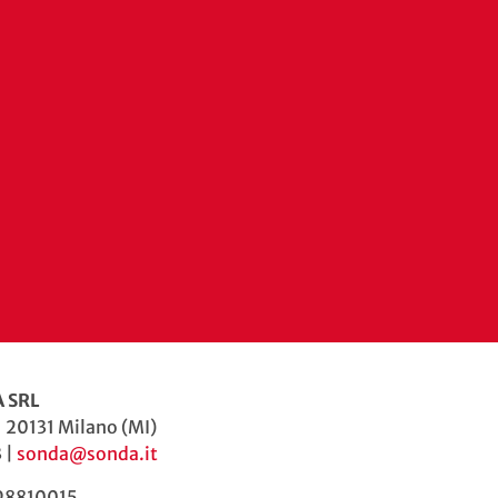
 SRL
| 20131 Milano (MI)
 |
sonda@sonda.it
598810015