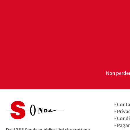
Non perdert
•
Conta
•
Priva
•
Condi
•
Paga
Dal 1988 Sonda pubblica libri che trattano