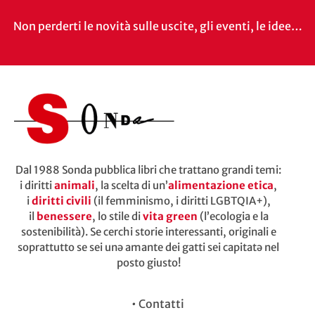
Non perderti le novità sulle uscite, gli eventi, le idee…
Dal 1988 Sonda pubblica libri che trattano grandi temi:
i diritti
animali
, la scelta di un’
alimentazione etica
,
i
diritti civili
(il femminismo, i diritti LGBTQIA+),
il
benessere
, lo stile di
vita green
(l’ecologia e la
sostenibilità). Se cerchi storie interessanti, originali e
soprattutto se sei unə amante dei gatti sei capitatə nel
posto giusto!
•
Contatti