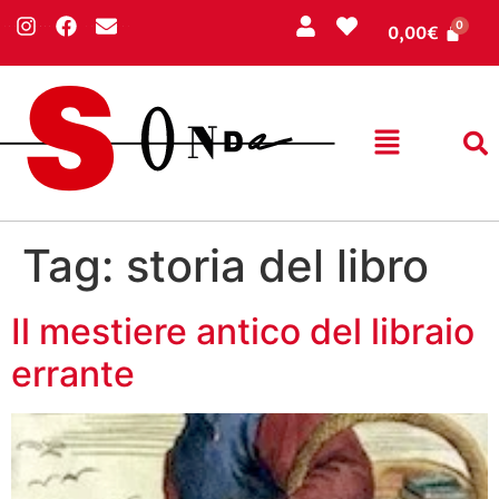
0,00
€
Tag:
storia del libro
Il mestiere antico del libraio
errante