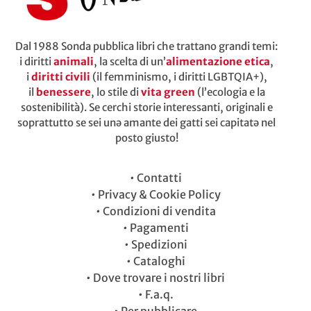
Dal 1988 Sonda pubblica libri che trattano grandi temi:
i diritti
animali
, la scelta di un’
alimentazione etica
,
i
diritti civili
(il femminismo, i diritti LGBTQIA+),
il
benessere
, lo stile di
vita green
(l’ecologia e la
sostenibilità). Se cerchi storie interessanti, originali e
soprattutto se sei unə amante dei gatti sei capitatə nel
posto giusto!
•
Contatti
•
Privacy & Cookie Policy
•
Condizioni di vendita
•
Pagamenti
•
Spedizioni
•
Cataloghi
•
Dove trovare i nostri libri
•
F.a.q.