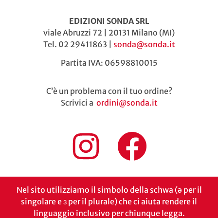
EDIZIONI SONDA SRL
viale Abruzzi 72 | 20131 Milano (MI)
Tel. 02 29411863 |
sonda@sonda.it
Partita IVA: 06598810015
C’è un problema con il tuo ordine?
Scrivici a
ordini@sonda.it
Nel sito utilizziamo il simbolo della schwa (ə per il
singolare e ɜ per il plurale) che ci aiuta rendere il
linguaggio inclusivo per chiunque legga.