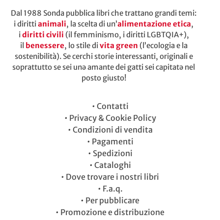
Dal 1988 Sonda pubblica libri che trattano grandi temi:
i diritti
animali
, la scelta di un’
alimentazione etica
,
i
diritti civili
(il femminismo, i diritti LGBTQIA+),
il
benessere
, lo stile di
vita green
(l’ecologia e la
sostenibilità). Se cerchi storie interessanti, originali e
soprattutto se sei unə amante dei gatti sei capitatə nel
posto giusto!
•
Contatti
•
Privacy & Cookie Policy
•
Condizioni di vendita
•
Pagamenti
•
Spedizioni
•
Cataloghi
•
Dove trovare i nostri libri
•
F.a.q.
•
Per pubblicare
•
Promozione e distribuzione