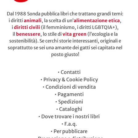
Dal 1988 Sonda pubblica libri che trattano grandi temi:
i diritti
animali
, la scelta di un’
alimentazione etica
,
i
diritti civili
(il femminismo, i diritti LGBTQIA+),
il
benessere
, lo stile di
vita green
(l’ecologia e la
sostenibilità). Se cerchi storie interessanti, originali e
soprattutto se sei unə amante dei gatti sei capitatə nel
posto giusto!
•
Contatti
•
Privacy & Cookie Policy
•
Condizioni di vendita
•
Pagamenti
•
Spedizioni
•
Cataloghi
•
Dove trovare i nostri libri
•
F.a.q.
•
Per pubblicare