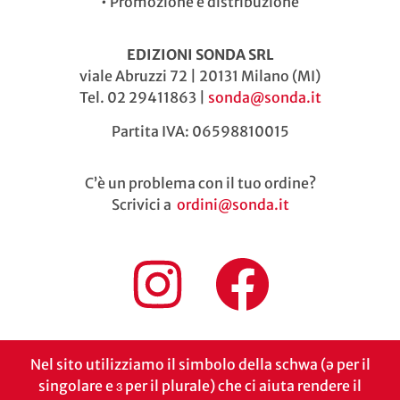
•
Promozione e distribuzione
EDIZIONI SONDA SRL
viale Abruzzi 72 | 20131 Milano (MI)
Tel. 02 29411863 |
sonda@sonda.it
Partita IVA: 06598810015
C’è un problema con il tuo ordine?
Scrivici a
ordini@sonda.it
Nel sito utilizziamo il simbolo della schwa (ə per il
singolare e ɜ per il plurale) che ci aiuta rendere il