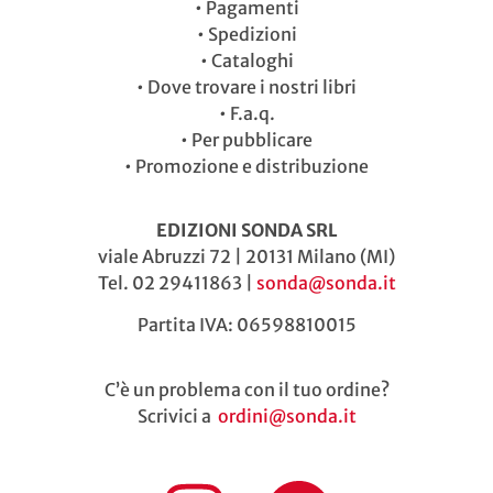
•
Pagamenti
•
Spedizioni
•
Cataloghi
•
Dove trovare i nostri libri
•
F.a.q.
•
Per pubblicare
•
Promozione e distribuzione
EDIZIONI SONDA SRL
viale Abruzzi 72 | 20131 Milano (MI)
Tel. 02 29411863 |
sonda@sonda.it
Partita IVA: 06598810015
C’è un problema con il tuo ordine?
Scrivici a
ordini@sonda.it