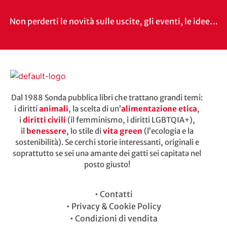
Non perderti le novità sulle uscite, gli eventi, le idee…
Dal 1988 Sonda pubblica libri che trattano grandi temi:
i diritti
animali
, la scelta di un’
alimentazione etica
,
i
diritti civili
(il femminismo, i diritti LGBTQIA+),
il
benessere
, lo stile di
vita green
(l’ecologia e la
sostenibilità). Se cerchi storie interessanti, originali e
soprattutto se sei unə amante dei gatti sei capitatə nel
posto giusto!
•
Contatti
•
Privacy & Cookie Policy
•
Condizioni di vendita