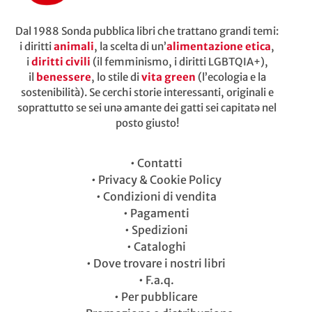
Dal 1988 Sonda pubblica libri che trattano grandi temi:
i diritti
animali
, la scelta di un’
alimentazione etica
,
i
diritti civili
(il femminismo, i diritti LGBTQIA+),
il
benessere
, lo stile di
vita green
(l’ecologia e la
sostenibilità). Se cerchi storie interessanti, originali e
soprattutto se sei unə amante dei gatti sei capitatə nel
posto giusto!
•
Contatti
•
Privacy & Cookie Policy
•
Condizioni di vendita
•
Pagamenti
•
Spedizioni
•
Cataloghi
•
Dove trovare i nostri libri
•
F.a.q.
•
Per pubblicare