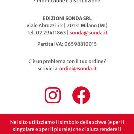
•
Promozione e distribuzione
EDIZIONI SONDA SRL
viale Abruzzi 72 | 20131 Milano (MI)
Tel. 02 29411863 |
sonda@sonda.it
Partita IVA: 06598810015
C’è un problema con il tuo ordine?
Scrivici a
ordini@sonda.it
Nel sito utilizziamo il simbolo della schwa (ə per il
singolare e ɜ per il plurale) che ci aiuta rendere il