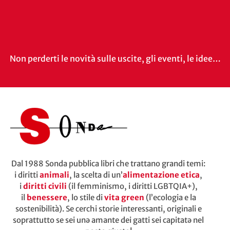
Non perderti le novità sulle uscite, gli eventi, le idee…
Dal 1988 Sonda pubblica libri che trattano grandi temi:
i diritti
animali
, la scelta di un’
alimentazione etica
,
i
diritti civili
(il femminismo, i diritti LGBTQIA+),
il
benessere
, lo stile di
vita green
(l’ecologia e la
sostenibilità). Se cerchi storie interessanti, originali e
soprattutto se sei unə amante dei gatti sei capitatə nel