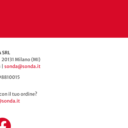
 SRL
| 20131 Milano (MI)
 |
sonda@sonda.it
598810015
con il tuo ordine?
@sonda.it