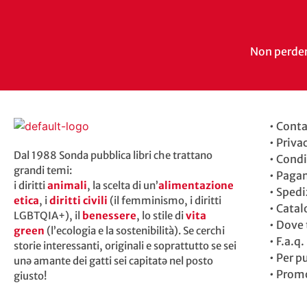
Non perdert
•
Conta
•
Priva
Dal 1988 Sonda pubblica libri che trattano
•
Condi
grandi temi:
•
Paga
i diritti
animali
, la scelta di un’
alimentazione
•
Spedi
etica
, i
diritti civili
(il femminismo, i diritti
•
Catal
LGBTQIA+), il
benessere
, lo stile di
vita
•
Dove t
green
(l’ecologia e la sostenibilità). Se cerchi
•
F.a.q.
storie interessanti, originali e soprattutto se sei
•
Per p
unə amante dei gatti sei capitatə nel posto
•
Promo
giusto!