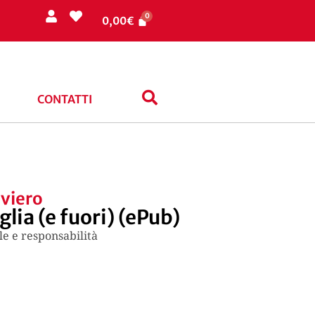
0,00
€
CONTATTI
iviero
lia (e fuori) (ePub)
ole e responsabilità