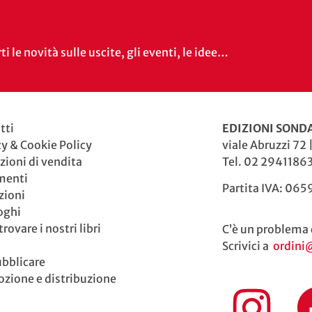
i le novità sulle uscite, gli eventi, le idee…
tti
EDIZIONI SONDA
cy & Cookie Policy
viale Abruzzi 72 
zioni di vendita
Tel. 02 29411863
menti
Partita IVA: 06
zioni
oghi
rovare i nostri libri
C’è un problema 
Scrivici a
ordini
ubblicare
zione e distribuzione