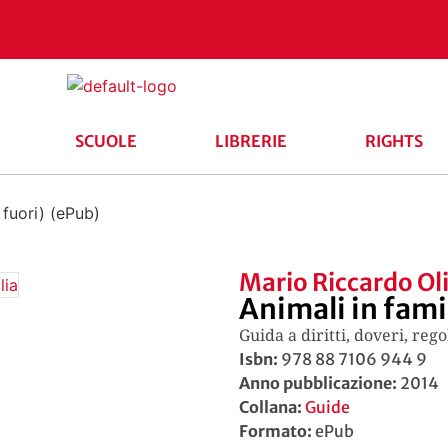
SCUOLE
LIBRERIE
RIGHTS
 fuori) (ePub)
Mario Riccardo Ol
Animali in famig
Guida a diritti, doveri, reg
Isbn:
978 88 7106 944 9
Anno pubblicazione:
2014
Collana:
Guide
Formato:
ePub