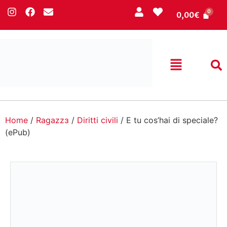
0,00
€
Home
/
Ragazzɜ
/
Diritti civili
/ E tu cos’hai di speciale?
(ePub)