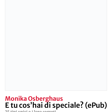
Monika Osberghaus
E tu cos’hai di speciale? (ePub)
25 tipi unici e i loro segreti