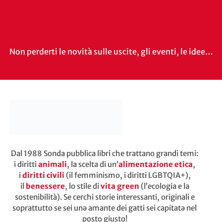
Non perderti le novità sulle uscite, gli eventi, le idee…
Dal 1988 Sonda pubblica libri che trattano grandi temi:
i diritti
animali
, la scelta di un’
alimentazione etica
,
i
diritti civili
(il femminismo, i diritti LGBTQIA+),
il
benessere
, lo stile di
vita green
(l’ecologia e la
sostenibilità). Se cerchi storie interessanti, originali e
soprattutto se sei unə amante dei gatti sei capitatə nel
posto giusto!