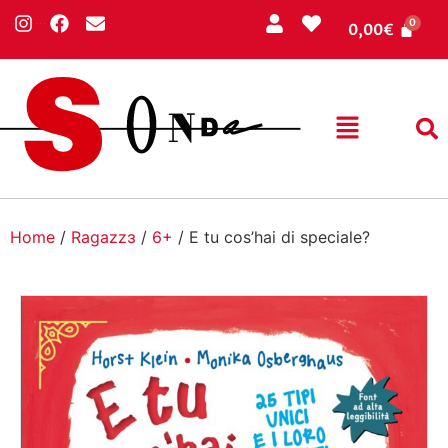
0,00
€
Home
/
Ragazzɜ
/
6+
/ E tu cos’hai di speciale?