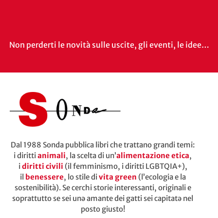
Non perderti le novità sulle uscite, gli eventi, le idee…
Dal 1988 Sonda pubblica libri che trattano grandi temi:
i diritti
animali
, la scelta di un’
alimentazione etica
,
i
diritti civili
(il femminismo, i diritti LGBTQIA+),
il
benessere
, lo stile di
vita green
(l’ecologia e la
sostenibilità). Se cerchi storie interessanti, originali e
soprattutto se sei unə amante dei gatti sei capitatə nel
posto giusto!