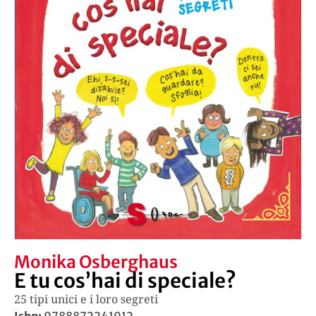
Monika Osberghaus
E tu cos’hai di speciale?
25 tipi unici e i loro segreti
Isbn:
9788872241912