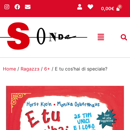
0,00
€
Home
/
Ragazzɜ
/
6+
/ E tu cos’hai di speciale?