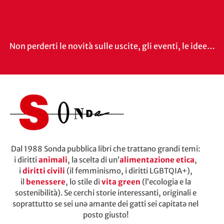
Non perderti le novità sulle uscite, gli eventi, le idee…
Dal 1988 Sonda pubblica libri che trattano grandi temi:
i diritti
animali
, la scelta di un’
alimentazione etica
,
i
diritti civili
(il femminismo, i diritti LGBTQIA+),
il
benessere
, lo stile di
vita green
(l’ecologia e la
sostenibilità). Se cerchi storie interessanti, originali e
soprattutto se sei unə amante dei gatti sei capitatə nel
posto giusto!