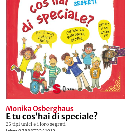
Monika Osberghaus
E tu cos’hai di speciale?
25 tipi unici e i loro segreti
Isbn:
9788872241912