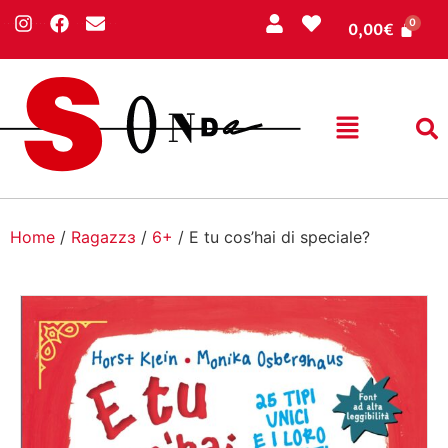
0,00
€
Home
/
Ragazzɜ
/
6+
/ E tu cos’hai di speciale?