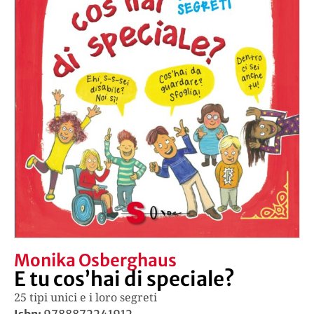
Monika Osberghaus
E tu cos’hai di speciale?
25 tipi unici e i loro segreti
Isbn:
9788872241912