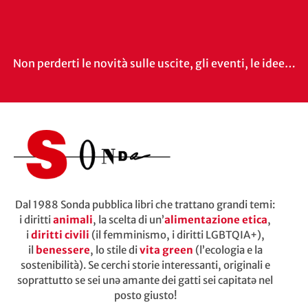
Non perderti le novità sulle uscite, gli eventi, le idee…
Dal 1988 Sonda pubblica libri che trattano grandi temi:
i diritti
animali
, la scelta di un’
alimentazione etica
,
i
diritti civili
(il femminismo, i diritti LGBTQIA+),
il
benessere
, lo stile di
vita green
(l’ecologia e la
sostenibilità). Se cerchi storie interessanti, originali e
soprattutto se sei unə amante dei gatti sei capitatə nel
posto giusto!