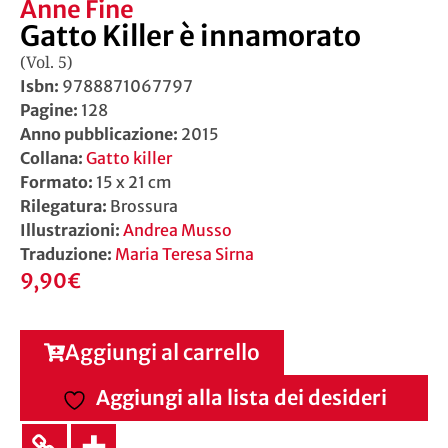
Anne Fine
Gatto Killer è innamorato
(Vol. 5)
Isbn:
9788871067797
Pagine:
128
Anno pubblicazione:
2015
Collana:
Gatto killer
Formato:
15 x 21 cm
Rilegatura:
Brossura
Illustrazioni:
Andrea Musso
Traduzione:
Maria Teresa Sirna
9,90
€
Aggiungi al carrello
Aggiungi alla lista dei desideri