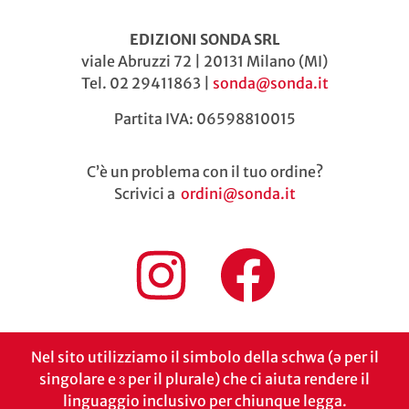
EDIZIONI SONDA SRL
viale Abruzzi 72 | 20131 Milano (MI)
Tel. 02 29411863 |
sonda@sonda.it
Partita IVA: 06598810015
C’è un problema con il tuo ordine?
Scrivici a
ordini@sonda.it
Nel sito utilizziamo il simbolo della schwa (ə per il
singolare e ɜ per il plurale) che ci aiuta rendere il
linguaggio inclusivo per chiunque legga.