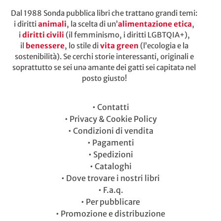
Dal 1988 Sonda pubblica libri che trattano grandi temi:
i diritti
animali
, la scelta di un’
alimentazione etica
,
i
diritti civili
(il femminismo, i diritti LGBTQIA+),
il
benessere
, lo stile di
vita green
(l’ecologia e la
sostenibilità). Se cerchi storie interessanti, originali e
soprattutto se sei unə amante dei gatti sei capitatə nel
posto giusto!
•
Contatti
•
Privacy & Cookie Policy
•
Condizioni di vendita
•
Pagamenti
•
Spedizioni
•
Cataloghi
•
Dove trovare i nostri libri
•
F.a.q.
•
Per pubblicare
•
Promozione e distribuzione