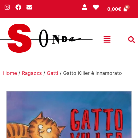
0,00
€
Home
/
Ragazzɜ
/
Gatti
/ Gatto Killer è innamorato