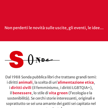
Non perderti le novità sulle uscite, gli eventi, le idee…
Dal 1988 Sonda pubblica libri che trattano grandi temi:
i diritti
animali
, la scelta di un’
alimentazione etica
,
i
diritti civili
(il femminismo, i diritti LGBTQIA+),
il
benessere
, lo stile di
vita green
(l’ecologia e la
sostenibilità). Se cerchi storie interessanti, originali e
soprattutto se sei unə amante dei gatti sei capitatə nel