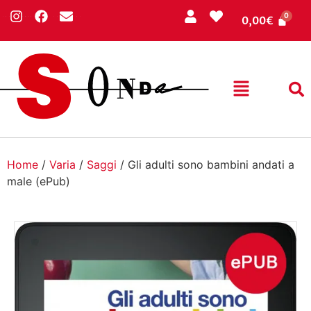
0,00
€
Home
/
Varia
/
Saggi
/ Gli adulti sono bambini andati a
male (ePub)