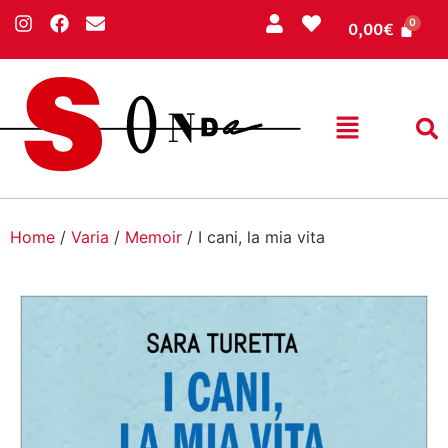
0,00
€
Home
/
Varia
/
Memoir
/ I cani, la mia vita