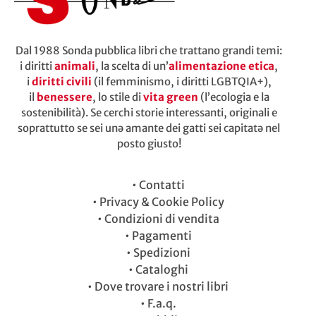
Dal 1988 Sonda pubblica libri che trattano grandi temi:
i diritti
animali
, la scelta di un’
alimentazione etica
,
i
diritti civili
(il femminismo, i diritti LGBTQIA+),
il
benessere
, lo stile di
vita green
(l’ecologia e la
sostenibilità). Se cerchi storie interessanti, originali e
soprattutto se sei unə amante dei gatti sei capitatə nel
posto giusto!
•
Contatti
•
Privacy & Cookie Policy
•
Condizioni di vendita
•
Pagamenti
•
Spedizioni
•
Cataloghi
•
Dove trovare i nostri libri
•
F.a.q.