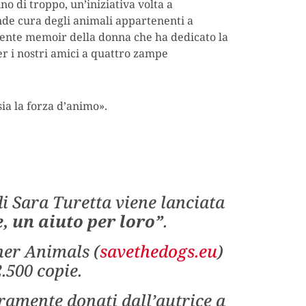
uno di troppo, un’iniziativa volta a
nde cura degli animali appartenenti a
vente memoir della donna che ha dedicato la
er i nostri amici a quattro zampe
ia la forza d’animo».
i Sara Turetta viene lanciata
e, un aiuto per loro”
.
her Animals (
savethedogs.eu
)
.500 copie.
eramente donati dall’autrice a