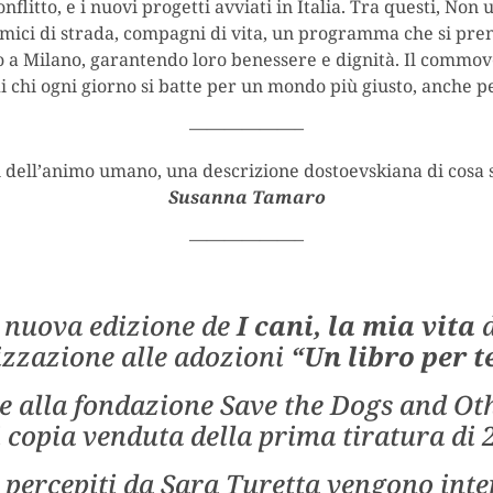
nflitto, e i nuovi progetti avviati in Italia. Tra questi, Non 
Amici di strada, compagni di vita, un programma che si pre
to a Milano, garantendo loro benessere e dignità. Il commo
di chi ogni giorno si batte per un mondo più giusto, anche p
——————–
si dell’animo umano, una descrizione dostoevskiana di cosa s
Susanna Tamaro
——————–
a nuova edizione de
I cani, la mia vita
d
ilizzazione alle adozioni
“Un libro per t
e alla fondazione Save the Dogs and Ot
 copia venduta della prima tiratura di 2
re percepiti da Sara Turetta vengono int