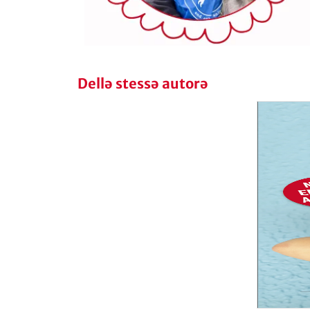
Dellə stessə autorə