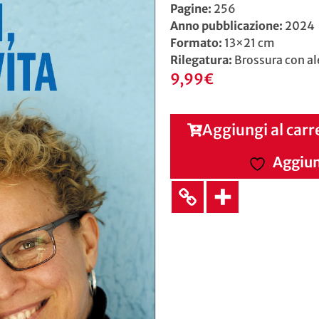
Pagine:
256
Anno pubblicazione:
2024
Formato:
13×21 cm
Rilegatura:
Brossura con al
9,99
€
Aggiungi al carr
Aggiung