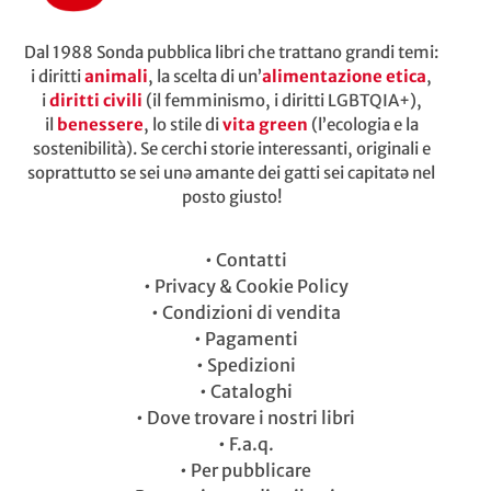
Dal 1988 Sonda pubblica libri che trattano grandi temi:
i diritti
animali
, la scelta di un’
alimentazione etica
,
i
diritti civili
(il femminismo, i diritti LGBTQIA+),
il
benessere
, lo stile di
vita green
(l’ecologia e la
sostenibilità). Se cerchi storie interessanti, originali e
soprattutto se sei unə amante dei gatti sei capitatə nel
posto giusto!
•
Contatti
•
Privacy & Cookie Policy
•
Condizioni di vendita
•
Pagamenti
•
Spedizioni
•
Cataloghi
•
Dove trovare i nostri libri
•
F.a.q.
•
Per pubblicare