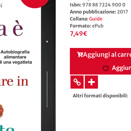
Isbn:
978 88 7224 900 0
Anno pubblicazione:
2017
Collana:
Guide
Formato:
ePub
7,49
€
Aggiungi al carr
Aggiung
Altri formati disponibili
: