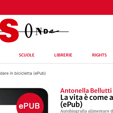
SCUOLE
LIBRERIE
RIGHTS
dare in bicicletta (ePub)
Antonella Bellutti
La vita è come a
(ePub)
Autobiografia alimentare d