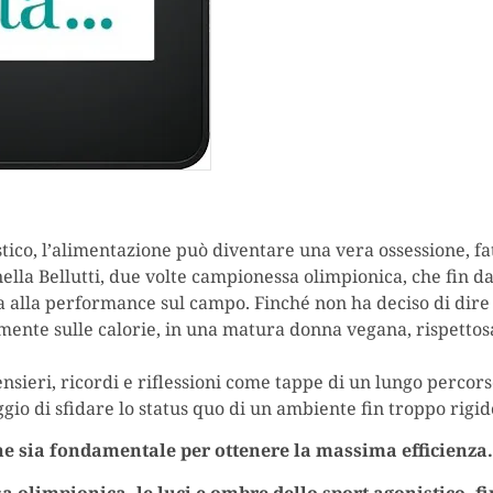
tico, l’alimentazione può diventare una vera ossessione, fat
ella Bellutti, due volte campionessa olimpionica, che fin da
a alla performance sul campo. Finché non ha deciso di dire
nte sulle calorie, in una matura donna vegana, rispettosa 
sieri, ricordi e riflessioni come tappe di un lungo percorso
ggio di sfidare lo status quo di un ambiente fin troppo rigi
ne sia fondamentale per ottenere la massima efficienza
 olimpionica, le luci e ombre dello sport agonistico, fi