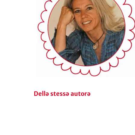
Dellə stessə autorə