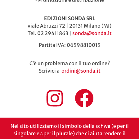
•
Promozione e distribuzione
EDIZIONI SONDA SRL
viale Abruzzi 72 | 20131 Milano (MI)
Tel. 02 29411863 |
sonda@sonda.it
Partita IVA: 06598810015
C’è un problema con il tuo ordine?
Scrivici a
ordini@sonda.it
Nel sito utilizziamo il simbolo della schwa (ə per il
singolare e ɜ per il plurale) che ci aiuta rendere il