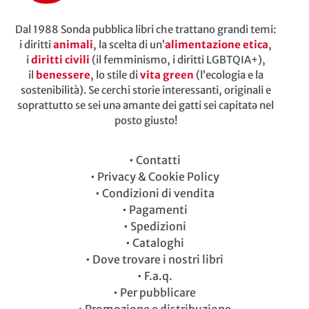
Dal 1988 Sonda pubblica libri che trattano grandi temi:
i diritti
animali
, la scelta di un’
alimentazione etica
,
i
diritti civili
(il femminismo, i diritti LGBTQIA+),
il
benessere
, lo stile di
vita green
(l’ecologia e la
sostenibilità). Se cerchi storie interessanti, originali e
soprattutto se sei unə amante dei gatti sei capitatə nel
posto giusto!
•
Contatti
•
Privacy & Cookie Policy
•
Condizioni di vendita
•
Pagamenti
•
Spedizioni
•
Cataloghi
•
Dove trovare i nostri libri
•
F.a.q.
•
Per pubblicare