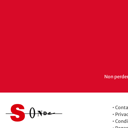
Non perdert
•
Conta
•
Priva
•
Condi
•
Paga