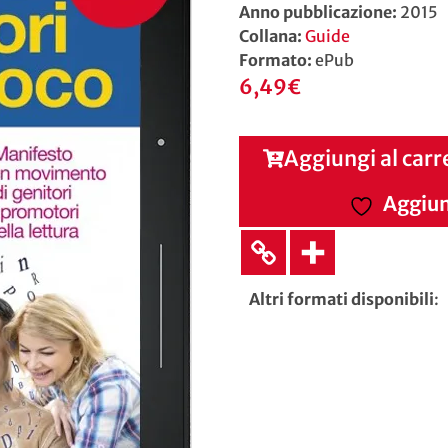
Anno pubblicazione:
2015
Collana:
Guide
Formato:
ePub
6,49
€
Aggiungi al carr
Aggiung
Altri formati disponibili
: