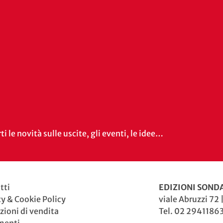
i le novità sulle uscite, gli eventi, le idee…
tti
EDIZIONI SONDA
cy & Cookie Policy
viale Abruzzi 72 
zioni di vendita
Tel. 02 29411863
menti