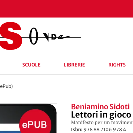
SCUOLE
LIBRERIE
RIGHTS
(ePub)
Beniamino Sidoti
Lettori in gioco
Manifesto per un movimento
Isbn:
978 88 7106 978 4