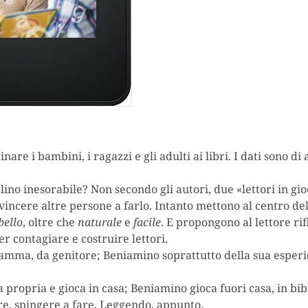
are i bambini, i ragazzi e gli adulti ai libri. I dati sono di 
lino inesorabile? Non secondo gli autori, due «lettori in gi
incere altre persone a farlo. Intanto mettono al centro del
bello
, oltre che
naturale
e
facile
. E propongono al lettore ri
r contagiare e costruire lettori.
mamma, da genitore; Beniamino soprattutto della sua esperi
 propria e gioca in casa; Beniamino gioca fuori casa, in bibl
re, spingere a fare. Leggendo, appunto.