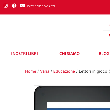
Iscriviti alla newsletter
I NOSTRI LIBRI
CHI SIAMO
BLOG
Home
/
Varia
/
Educazione
/ Lettori in gioco 