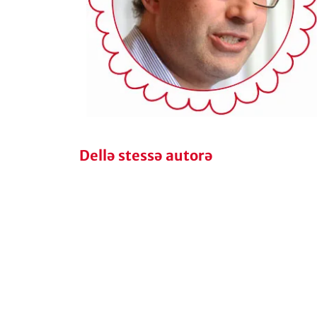
Dellə stessə autorə