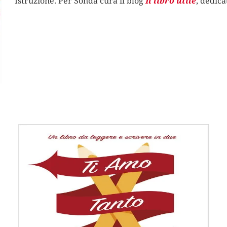
Istruzione. Per Sonda cura il blog
Il libro utile
, dedica