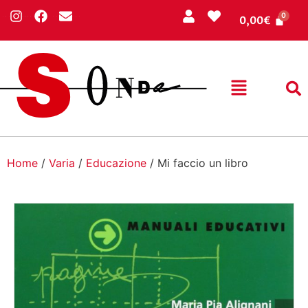
0,00
€
Home
/
Varia
/
Educazione
/ Mi faccio un libro