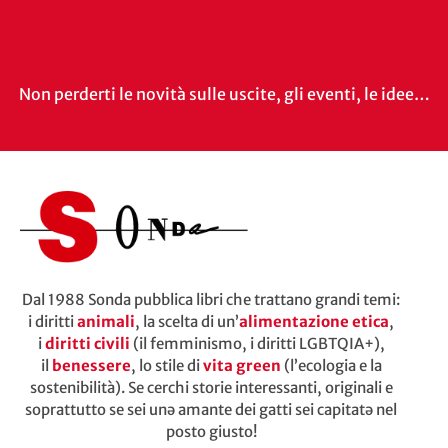
Non perderti le novità sulle uscite, gli eventi, le idee…
Dal 1988 Sonda pubblica libri che trattano grandi temi:
i diritti
animali
, la scelta di un’
alimentazione etica
,
i
diritti civili
(il femminismo, i diritti LGBTQIA+),
il
benessere
, lo stile di
vita green
(l’ecologia e la
sostenibilità). Se cerchi storie interessanti, originali e
soprattutto se sei unə amante dei gatti sei capitatə nel
posto giusto!