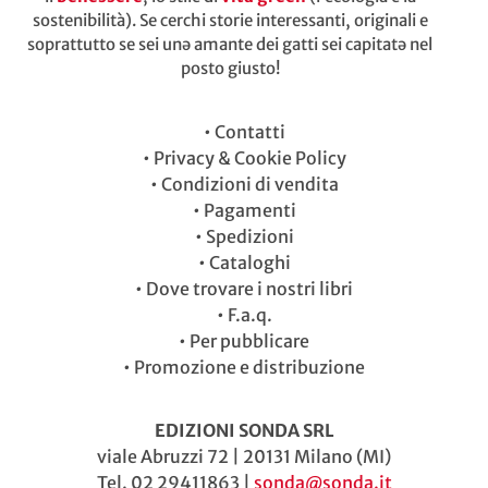
sostenibilità). Se cerchi storie interessanti, originali e
soprattutto se sei unə amante dei gatti sei capitatə nel
posto giusto!
•
Contatti
•
Privacy & Cookie Policy
•
Condizioni di vendita
•
Pagamenti
•
Spedizioni
•
Cataloghi
•
Dove trovare i nostri libri
•
F.a.q.
•
Per pubblicare
•
Promozione e distribuzione
EDIZIONI SONDA SRL
viale Abruzzi 72 | 20131 Milano (MI)
Tel. 02 29411863 |
sonda@sonda.it