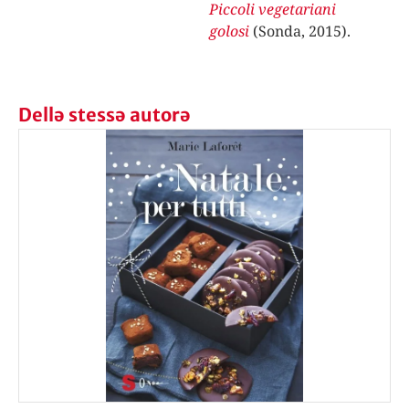
Piccoli vegetariani
golosi
(Sonda, 2015).
Dellə stessə autorə