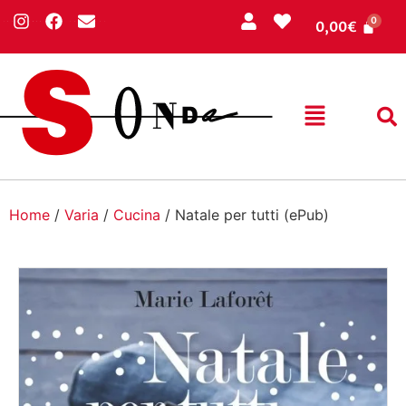
0,00
€
Home
/
Varia
/
Cucina
/ Natale per tutti (ePub)