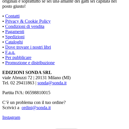
originali e soprattutto se sei unə amante dei gatti sei capitatə nel
posto giusto!
•
Contatti
•
Privacy & Cookie Policy
•
Condizioni di vendita
•
Pagamenti
•
Spedizioni
•
Cataloghi
•
Dove trovare i nostri libri
•
F.a.q.
•
Per pubblicare
•
Promozione e distribuzione
EDIZIONI SONDA SRL
viale Abruzzi 72 | 20131 Milano (MI)
Tel. 02 29411863 |
sonda@sonda.it
Partita IVA: 06598810015
C’è un problema con il tuo ordine?
Scrivici a
ordini@sonda.it
Instagram