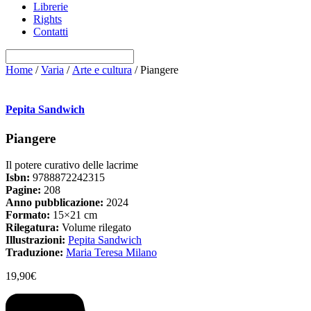
Librerie
Rights
Contatti
Home
/
Varia
/
Arte e cultura
/ Piangere
Pepita Sandwich
Piangere
Il potere curativo delle lacrime
Isbn:
9788872242315
Pagine:
208
Anno pubblicazione:
2024
Formato:
15×21 cm
Rilegatura:
Volume rilegato
Illustrazioni:
Pepita Sandwich
Traduzione:
Maria Teresa Milano
19,90
€