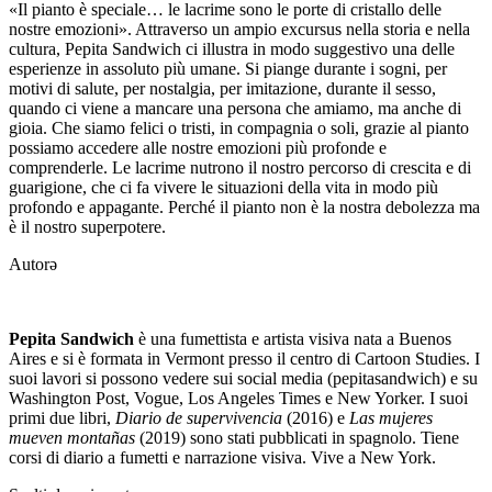
«Il pianto è speciale… le lacrime sono le porte di cristallo delle
nostre emozioni». Attraverso un ampio excursus nella storia e nella
cultura, Pepita Sandwich ci illustra in modo suggestivo una delle
esperienze in assoluto più umane. Si piange durante i sogni, per
motivi di salute, per nostalgia, per imitazione, durante il sesso,
quando ci viene a mancare una persona che amiamo, ma anche di
gioia. Che siamo felici o tristi, in compagnia o soli, grazie al pianto
possiamo accedere alle nostre emozioni più profonde e
comprenderle. Le lacrime nutrono il nostro percorso di crescita e di
guarigione, che ci fa vivere le situazioni della vita in modo più
profondo e appagante. Perché il pianto non è la nostra debolezza ma
è il nostro superpotere.
Autorə
Pepita Sandwich
è una fumettista e artista visiva nata a Buenos
Aires e si è formata in Vermont presso il centro di Cartoon Studies. I
suoi lavori si possono vedere sui social media (pepitasandwich) e su
Washington Post, Vogue, Los Angeles Times e New Yorker. I suoi
primi due libri,
Diario de supervivencia
(2016) e
Las mujeres
mueven montañas
(2019) sono stati pubblicati in spagnolo. Tiene
corsi di diario a fumetti e narrazione visiva. Vive a New York.