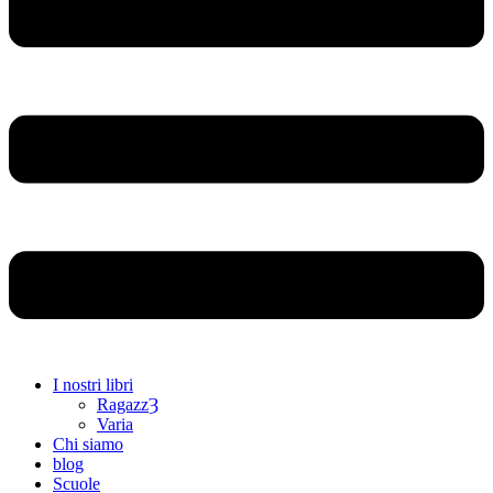
I nostri libri
RagazzȜ
Varia
Chi siamo
blog
Scuole