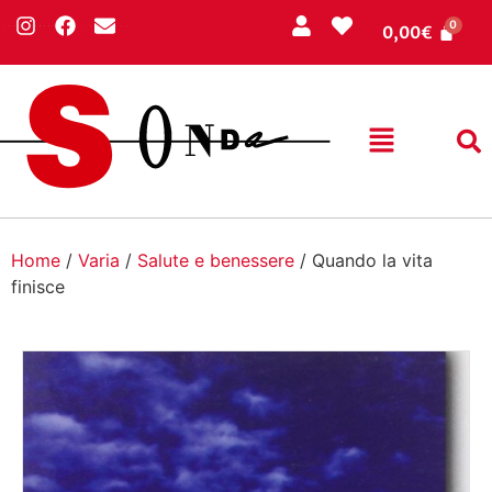
0,00
€
Home
/
Varia
/
Salute e benessere
/ Quando la vita
finisce