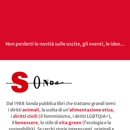
Non perderti le novità sulle uscite, gli eventi, le idee…
Dal 1988 Sonda pubblica libri che trattano grandi temi:
i diritti
animali
, la scelta di un’
alimentazione etica
,
i
diritti civili
(il femminismo, i diritti LGBTQIA+),
il
benessere
, lo stile di
vita green
(l’ecologia e la
sostenibilità). Se cerchi storie interessanti, originali e