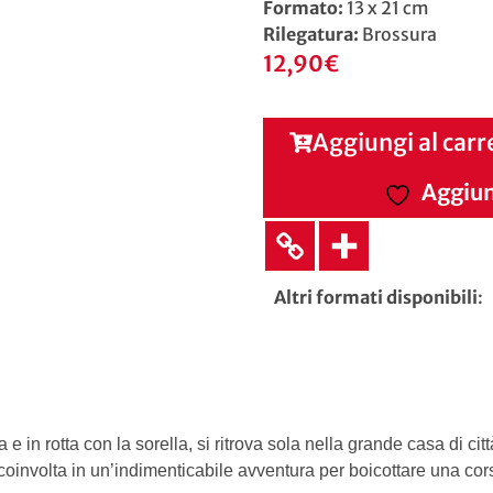
Formato:
13 x 21 cm
Rilegatura:
Brossura
12,90
€
Aggiungi al carr
Aggiung
Altri formati disponibili
:
n rotta con la sorella, si ritrova sola nella grande casa di cit
 coinvolta in un’indimenticabile avventura per boicottare una co