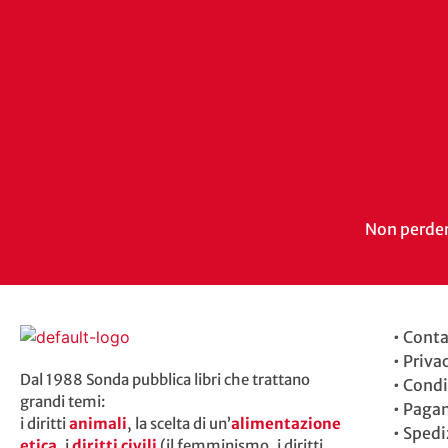
Non perdert
•
Conta
•
Priva
Dal 1988 Sonda pubblica libri che trattano
•
Condi
grandi temi:
•
Paga
i diritti
animali
, la scelta di un’
alimentazione
•
Spedi
etica
, i
diritti civili
(il femminismo, i diritti