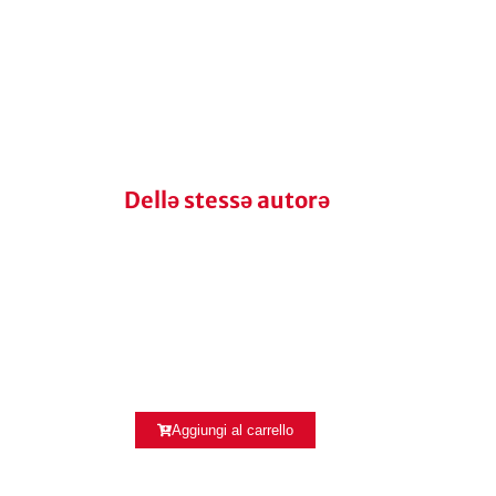
Dellə stessə autorə
Aggiungi al carrello