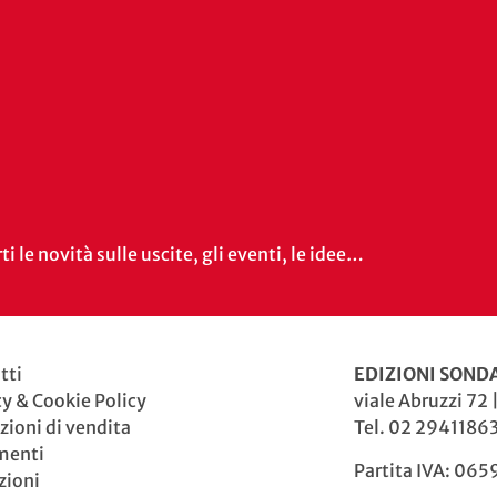
i le novità sulle uscite, gli eventi, le idee…
tti
EDIZIONI SONDA
cy & Cookie Policy
viale Abruzzi 72 
zioni di vendita
Tel. 02 29411863
menti
Partita IVA: 06
zioni