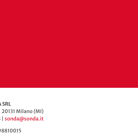
 SRL
| 20131 Milano (MI)
 |
sonda@sonda.it
598810015