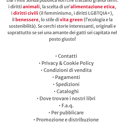
Dal 1988 Sonda pubblica libri che trattano grandi temi:
i diritti
animali
, la scelta di un’
alimentazione etica
,
i
diritti civili
(il femminismo, i diritti LGBTQIA+),
il
benessere
, lo stile di
vita green
(l’ecologia e la
sostenibilità). Se cerchi storie interessanti, originali e
soprattutto se sei unə amante dei gatti sei capitatə nel
posto giusto!
•
Contatti
•
Privacy & Cookie Policy
•
Condizioni di vendita
•
Pagamenti
•
Spedizioni
•
Cataloghi
•
Dove trovare i nostri libri
•
F.a.q.
•
Per pubblicare
•
Promozione e distribuzione