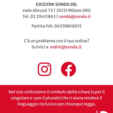
EDIZIONI SONDA SRL
viale Abruzzi 72 | 20131 Milano (MI)
Tel. 02 29411863 |
sonda@sonda.it
Partita IVA: 06598810015
C’è un problema con il tuo ordine?
Scrivici a
ordini@sonda.it
Nel sito utilizziamo il simbolo della schwa (ə per il
singolare e ɜ per il plurale) che ci aiuta rendere il
linguaggio inclusivo per chiunque legga.
0