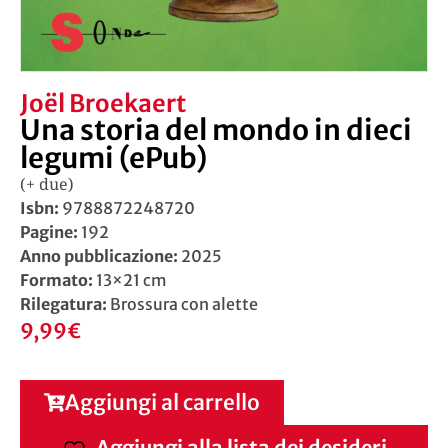
Joël Broekaert
Una storia del mondo in dieci
legumi (ePub)
(+ due)
Isbn:
9788872248720
Pagine:
192
Anno pubblicazione:
2025
Formato:
13×21 cm
Rilegatura:
Brossura con alette
9,99
€
Aggiungi al carrello
Aggiungi alla lista dei desideri