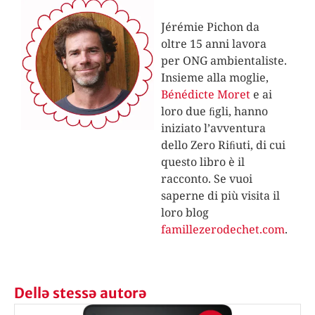
Jérémie Pichon da
oltre 15 anni lavora
per ONG ambientaliste.
Insieme alla moglie,
Bénédicte Moret
e ai
loro due ﬁgli, hanno
iniziato l’avventura
dello Zero Riﬁuti, di cui
questo libro è il
racconto. Se vuoi
saperne di più visita il
loro blog
famillezerodechet.com
.
Dellə stessə autorə