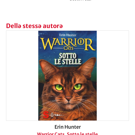
Dellə stessə autorə
Erin Hunter
Warrior Cats. Sotto le stelle