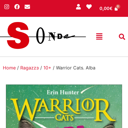
0,00
€
Home
/
Ragazzɜ
/
10+
/ Warrior Cats. Alba